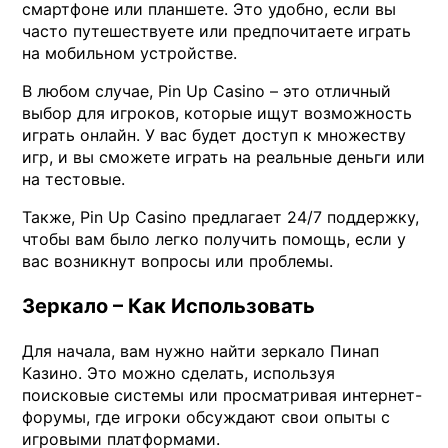
смартфоне или планшете. Это удобно, если вы
часто путешествуете или предпочитаете играть
на мобильном устройстве.
В любом случае, Pin Up Casino – это отличный
выбор для игроков, которые ищут возможность
играть онлайн. У вас будет доступ к множеству
игр, и вы сможете играть на реальные деньги или
на тестовые.
Также, Pin Up Casino предлагает 24/7 поддержку,
чтобы вам было легко получить помощь, если у
вас возникнут вопросы или проблемы.
Зеркало – Как Использовать
Для начала, вам нужно найти зеркало Пинап
Казино. Это можно сделать, используя
поисковые системы или просматривая интернет-
форумы, где игроки обсуждают свои опыты с
игровыми платформами.