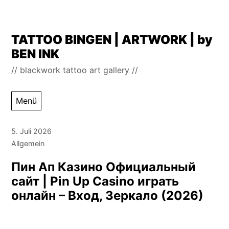
Zum
TATTOO BINGEN | ARTWORK | by
Inhalt
BEN INK
springen
// blackwork tattoo art gallery //
Menü
5. Juli 2026
Allgemein
Пин Ап Казино Официальный
сайт | Pin Up Casino играть
онлайн – Вход, Зеркало (2026)