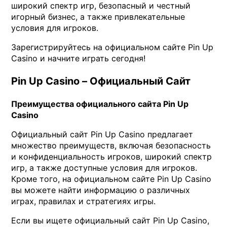
широкий спектр игр, безопасный и честный
игорный бизнес, а также привлекательные
условия для игроков.
Зарегистрируйтесь на официальном сайте Pin Up
Casino и начните играть сегодня!
Pin Up Casino – Официальный Сайт
Преимущества официального сайта Pin Up
Casino
Официальный сайт Pin Up Casino предлагает
множество преимуществ, включая безопасность
и конфиденциальность игроков, широкий спектр
игр, а также доступные условия для игроков.
Кроме того, на официальном сайте Pin Up Casino
вы можете найти информацию о различных
играх, правилах и стратегиях игры.
Если вы ищете официальный сайт Pin Up Casino,