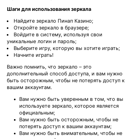
Шаги для использования зеркала
Найдите зеркало Пинап Казино;
Откройте зеркало в браузере;
Войдите в систему, используя свои
уникальные логин и пароль;
Выберите игру, которую вы хотите играть;
Начните играть!
Важно помнить, что зеркало – это
дополнительный способ доступа, и вам нужно
быть осторожным, чтобы не потерять доступ к
вашим аккаунтам.
Вам нужно быть уверенным в том, что вы
используете зеркало, которое является
официальным;
Вам нужно быть осторожным, чтобы не
потерять доступ к вашим аккаунтам;
Вам нужно быть внимательным, чтобы не